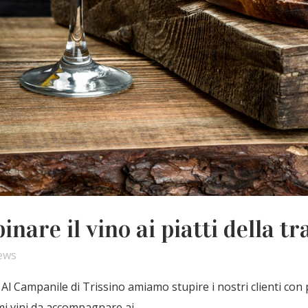
inare il vino ai piatti della t
ews
 Al Campanile di Trissino amiamo stupire i nostri clienti con pi
mi vini da accompagnare ai...