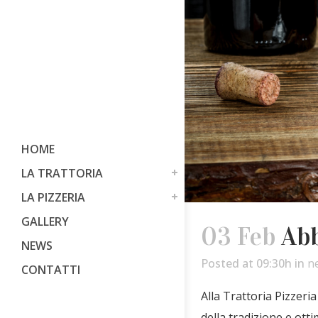
HOME
LA TRATTORIA
LA PIZZERIA
GALLERY
03 Feb
Abb
NEWS
Posted at 09:30h
in
n
CONTATTI
Alla Trattoria Pizzeria
della tradizione e otti